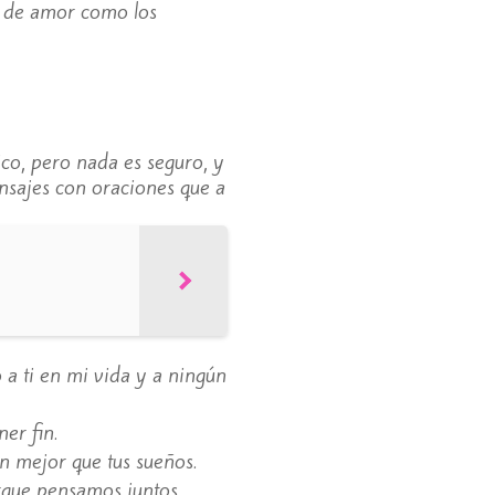
es de amor como los
co, pero nada es seguro, y
nsajes con oraciones que a
o a ti en mi vida y a ningún
er fin.
n mejor que tus sueños.
que pensamos juntos.