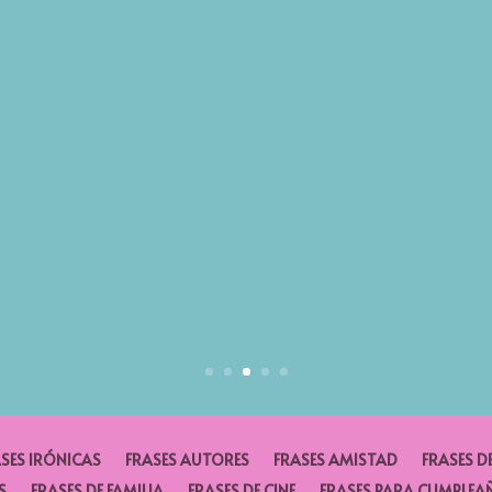
SES IRÓNICAS
FRASES AUTORES
FRASES AMISTAD
FRASES D
S
FRASES DE FAMILIA
FRASES DE CINE
FRASES PARA CUMPLEA