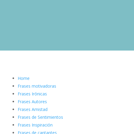
Home
Frases motivadoras
Frases Irónicas
Frases Autores
Frases Amistad
Frases de Sentimientos
Frases Inspiración
Frases de cantantes