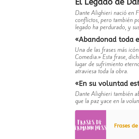
El Legado de Dan
Dante Alighieri nació en F
conflictos, pero también po
legado ha perdurado, y su
«Abandonad toda es
Una de las frases más icón
Comedia.» Esta frase, dich
lugar de sufrimiento eterno
atraviesa toda la obra.
«En su voluntad es
Dante Alighieri también ab
que la paz yace en la volu
Frases d