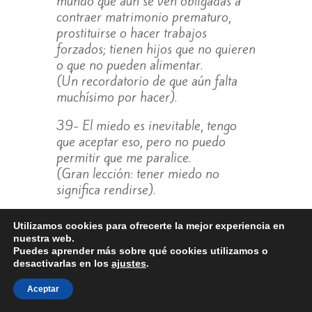
mundo que aún se ven obligadas a
contraer matrimonio prematuro,
prostituirse o hacer trabajos
forzados; tienen hijos que no quieren
o que no pueden alimentar.
(Un recordatorio de que aún falta
muchísimo por hacer).
39- El miedo es inevitable, tengo
que aceptar eso, pero no puedo
permitir que me paralice.
(Gran lección: tener miedo no
significa rendirse).
40- Aunque las mujeres representan
Utilizamos cookies para ofrecerte la mejor experiencia en
dos tercios de la mano de obra
nuestra web.
mundial, poseen menos del uno por
Puedes aprender más sobre qué cookies utilizamos o
ciento de los activos del mundo.
desactivarlas en los
ajustes
.
(Un dato indignante que muestra la
Aceptar
desigualdad real).