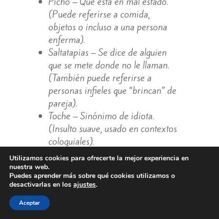
Picho – Que está en mal estado.
(Puede referirse a comida,
objetos o incluso a una persona
enferma).
Saltatapias – Se dice de alguien
que se mete donde no le llaman.
(También puede referirse a
personas infieles que “brincan” de
pareja).
Toche – Sinónimo de idiota.
(Insulto suave, usado en contextos
coloquiales).
Mamón – Dícese de alguien que
Utilizamos cookies para ofrecerte la mejor experiencia en
resulta agotador o cansino.
nuestra web.
Puedes aprender más sobre qué cookies utilizamos o
(En Colombia no tiene el mismo
desactivarlas en los
ajustes
.
sentido sexual que en otros países,
es más bien “pesado”).
Aceptar
Pelao – Se dice de un niño o