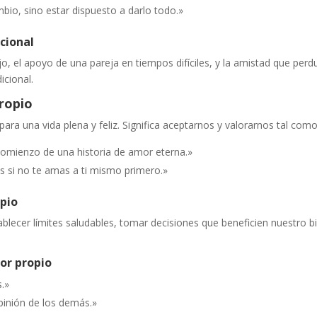
bio, sino estar dispuesto a darlo todo.»
cional
o, el apoyo de una pareja en tiempos difíciles, y la amistad que perdu
icional.
ropio
ara una vida plena y feliz. Significa aceptarnos y valorarnos tal co
omienzo de una historia de amor eterna.»
 si no te amas a ti mismo primero.»
pio
blecer límites saludables, tomar decisiones que beneficien nuestro bie
or propio
s.»
pinión de los demás.»