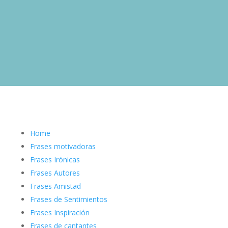
Home
Frases motivadoras
Frases Irónicas
Frases Autores
Frases Amistad
Frases de Sentimientos
Frases Inspiración
Frases de cantantes