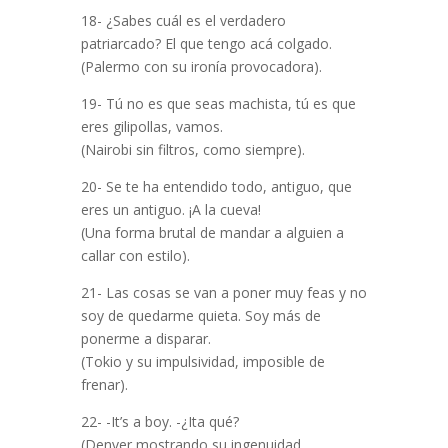
18- ¿Sabes cuál es el verdadero
patriarcado? El que tengo acá colgado.
(Palermo con su ironía provocadora).
19- Tú no es que seas machista, tú es que
eres gilipollas, vamos.
(Nairobi sin filtros, como siempre).
20- Se te ha entendido todo, antiguo, que
eres un antiguo. ¡A la cueva!
(Una forma brutal de mandar a alguien a
callar con estilo).
21- Las cosas se van a poner muy feas y no
soy de quedarme quieta. Soy más de
ponerme a disparar.
(Tokio y su impulsividad, imposible de
frenar).
22- -It’s a boy. -¿Ita qué?
(Denver mostrando su ingenuidad