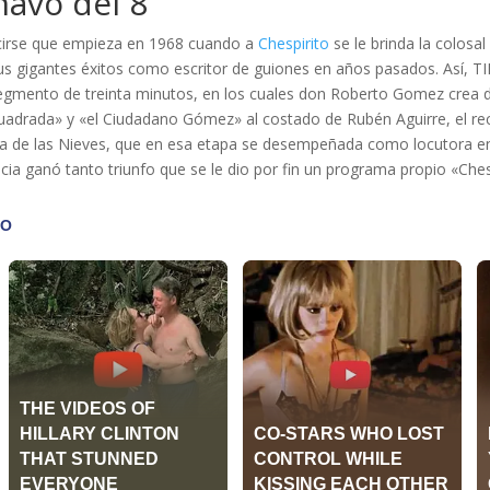
havo del 8
decirse que empieza en 1968 cuando a
Chespirito
se le brinda la colosa
us gigantes éxitos como escritor de guiones en años pasados. Así, TI
segmento de treinta minutos, en los cuales don Roberto Gomez crea
uadrada» y «el Ciudadano Gómez» al costado de Rubén Aguirre, el r
a de las Nieves, que en esa etapa se desempeñada como locutora en o
cia ganó tanto triunfo que se le dio por fin un programa propio «Ches