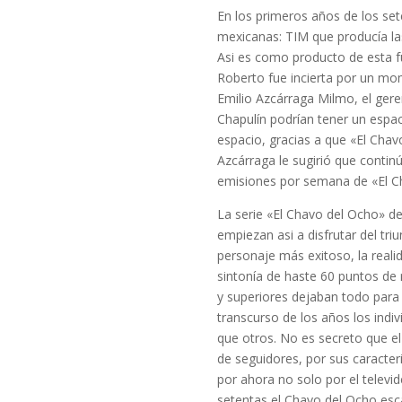
En los primeros años de los se
mexicanas: TIM que producía las 
Asi es como producto de esta f
Roberto fue incierta por un mom
Emilio Azcárraga Milmo, el gere
Chapulín podrían tener un espa
espacio, gracias a que «El Chav
Azcárraga le sugirió que contin
emisiones por semana de «El Ch
La serie «El Chavo del Ocho» de
empiezan asi a disfrutar del t
personaje más exitoso, la reali
sintonía de haste 60 puntos de 
y superiores dejaban todo para s
transcurso de los años los ind
que otros. No es secreto que e
de seguidores, por sus caracteri
por ahora no solo por el televid
setentas el Chavo del Ocho esca