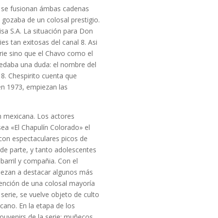
, se fusionan ámbas cadenas
a gozaba de un colosal prestigio.
sa S.A. La situación para Don
s tan exitosas del canal 8. Asi
erie sino que el Chavo como el
uedaba una duda: el nombre del
8. Chespirito cuenta que
 en 1973, empiezan las
ón mexicana. Los actores
ea «El Chapulín Colorado» el
 con espectaculares picos de
nde parte, y tanto adolescentes
 barril y compañia. Con el
piezan a destacar algunos más
ención de una colosal mayoría
 serie, se vuelve objeto de culto
icano. En la etapa de los
Souvenirs de la serie: muñecos,