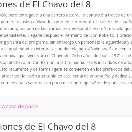
ones de El Chavo del 8
ión, pero entregado a una carrera actoral, lo contactó a través de un
primera ocasión a Vivar, lo tomó en el momento. La actriz de españ
 mexicano, fue una de las últimas en ingresar al elenco. Y más allá qu
er persistente. Llegaría después el hermano de Don Roberto, Horac
eting y venta del programa, sin embargo un personaje le aguardaba y 
a la posteridad su interpretación del relajado «Godinez». Este elenco 
 mundial que significara el Chavo del Ocho años después. 1971 es el
ón al Chavo, a Don Ramón, a la Chilindrina. Estos individuos de ado
usto recurrente y de forma ligera se convierten en los preferidos del
raer por la insólita sintonía en este canal de antena fría y dedica su
ya comenzaba a saborear un poco del triunfo que años después se acr
 La casa de papel
iones de El Chavo del 8