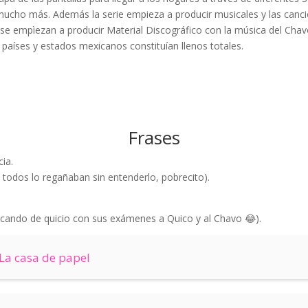
y mucho más. Además la serie empieza a producir musicales y las canc
se empìezan a producir Material Discográfico con la música del Chavo
 países y estados mexicanos constituían llenos totales.
Frases
ia.
 todos lo regañaban sin entenderlo, pobrecito).
sacando de quicio con sus exámenes a Quico y al Chavo 😂).
 La casa de papel