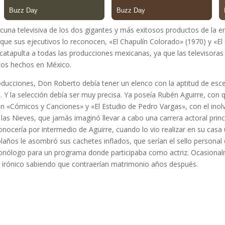
 cuna televisiva de los dos gigantes y más exitosos productos de l
que sus ejecutivos lo reconocen, «El Chapulín Colorado» (1970) y «E
 catapulta a todas las producciones mexicanas, ya que las televisor
tos hechos en México.
oducciones, Don Roberto debía tener un elenco con la aptitud de esc
. Y la selección debía ser muy precisa. Ya poseía Rubén Aguirre, con 
n «Cómicos y Canciones» y «El Estudio de Pedro Vargas», con el inol
las Nieves, que jamás imaginó llevar a cabo una carrera actoral prin
conocería por intermedio de Aguirre, cuando lo vio realizar en su casa
laños le asombró sus cachetes inflados, que serían el sello personal 
onólogo para un programa donde participaba como actriz. Ocasional
 irónico sabiendo que contraerían matrimonio años después.