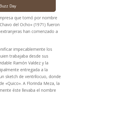
a empresa que tomó por nombre
l Chavo del Ocho» (1971) fueron
as extranjeras han comenzado a
enificar impecablemente los
quien trabajaba desde sus
vidable Ramón Valdez y la
cipalmente entregada a la
 un sketch de ventrílocuo, donde
de «Quico». A Florinda Meza, la
mente éste llevaba el nombre