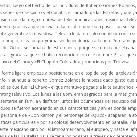
tentas, luego del hecho de los individuos de Roberto Gómez Bolaños
series de Chespirito y el Canal 2, el llamado de las Estrellas y que y
usión nace la mega empresa de telecomunicaciones mexicana, Televi
ento gracias a que poseía la duda sobre qué iba a pasar con sus serie
nte general de la novedosa Televisa le da no solo continuar con la s
cio propio, oséa un programa sin dependencia cada uno. Pero aún q
o del Ocho» se llamaba de esta manera porque se emitía por el canal 
úe asi gracias a que se había reconocido con ese nombre. Es asi que
avo del Ocho» y «El Chapulín Colorado», producidas por Televisa.
 forma ligera empieza a posicionarse en el top del top de la televisi
riunfo. Y aunque a Roberto Gomez Bolaños le hubiese dado gusto que s
dad es que fue «El Chavo» el que mantuvo pegado a la teleaudiencia,
rating televisivo. Los lunes a las 8pm. eran sagrados para la más gra
entarse en familia y disfrutar juntos las ocurrencias del reducido del
ividuos se fueron acentando en sus caracteristicas y ahi es donde em
l personaje de «Don Ramón y el personaje de «Quico» acaparan la at
sticas particulares y por su colosal desenvolvimiento en pantalla. Y la
ente mexicano sino por el latinoamericano, el europeo, y hasta el afr
pa de las pantallas para llegar a los hogares a través de diferentes 