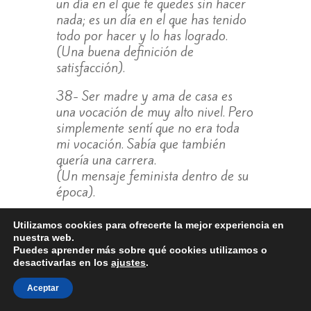
un día en el que te quedes sin hacer
nada; es un día en el que has tenido
todo por hacer y lo has logrado.
(Una buena definición de
satisfacción).
38- Ser madre y ama de casa es
una vocación de muy alto nivel. Pero
simplemente sentí que no era toda
mi vocación. Sabía que también
quería una carrera.
(Un mensaje feminista dentro de su
época).
39- Si bien el hogar debe ser
Utilizamos cookies para ofrecerte la mejor experiencia en
siempre el centro de la vida, no debe
nuestra web.
ser el límite de las ambiciones.
Puedes aprender más sobre qué cookies utilizamos o
desactivarlas en los
ajustes
.
(Claro, la familia es base, pero no el
techo).
Aceptar