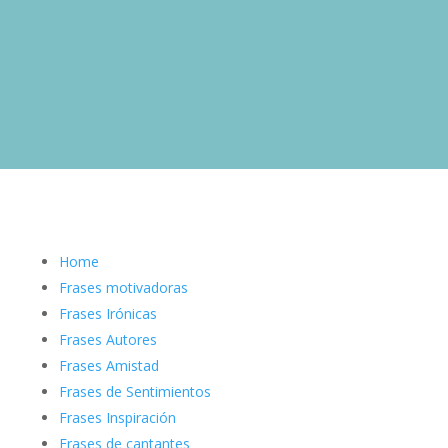
Home
Frases motivadoras
Frases Irónicas
Frases Autores
Frases Amistad
Frases de Sentimientos
Frases Inspiración
Frases de cantantes