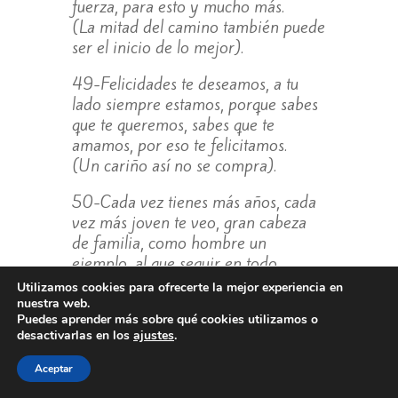
fuerza, para esto y mucho más.
(La mitad del camino también puede
ser el inicio de lo mejor).
49-Felicidades te deseamos, a tu
lado siempre estamos, porque sabes
que te queremos, sabes que te
amamos, por eso te felicitamos.
(Un cariño así no se compra).
50-Cada vez tienes más años, cada
vez más joven te veo, gran cabeza
de familia, como hombre un
ejemplo, al que seguir en todo
momento.
Utilizamos cookies para ofrecerte la mejor experiencia en
(La verdadera juventud está en el
nuestra web.
Puedes aprender más sobre qué cookies utilizamos o
corazón).
desactivarlas en los
ajustes
.
51-Joven sigues siendo, cada vez
Aceptar
más maduro, siempre te veo como,