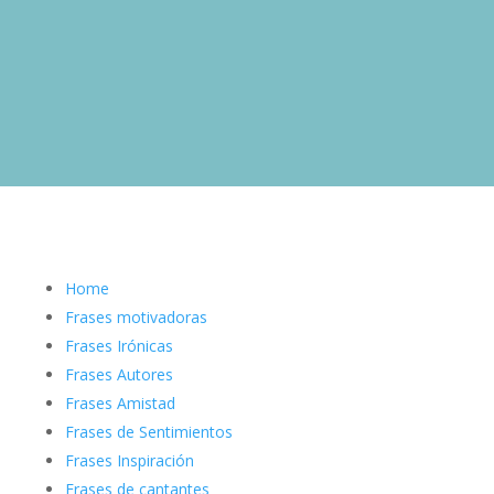
Home
Frases motivadoras
Frases Irónicas
Frases Autores
Frases Amistad
Frases de Sentimientos
Frases Inspiración
Frases de cantantes