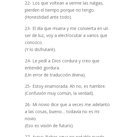
22- Los que voltean a verme las nalgas,
pierden el tiempo porque no tengo.
(Honestidad ante todo).
23- El día que muera y me convierta en un
ser de luz, voy a electrocutar a varios que
conozco.
(Y lo disfrutaré).
24- Le pedí a Dios cordura y creo que
entendió gordura.
(Un error de traducción divina).
25- Estoy enamorada. Ah no, es hambre.
(Confusión muy común, la verdad).
26- Mi novio dice que a veces me adelanto
a las cosas, bueno… todavía no es mi
novio.
(Eso es visión de futuro).
27- Aviso: Beber agua no potable puede