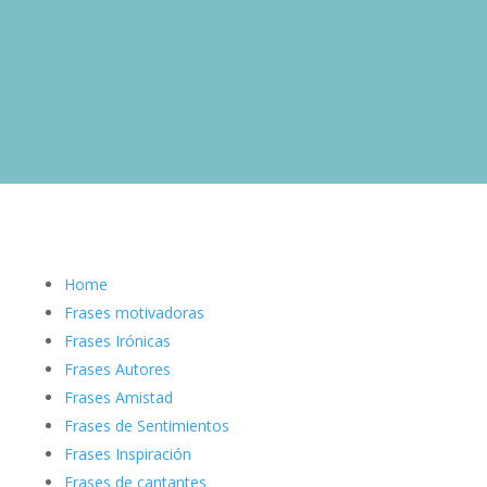
Home
Frases motivadoras
Frases Irónicas
Frases Autores
Frases Amistad
Frases de Sentimientos
Frases Inspiración
Frases de cantantes