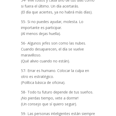
54- Vive todos y cada uno de tus días como
si fuera el último. Un día acertarás.
(El día que aciertes, ya no habrá más días).
55- Si no puedes ayudar, molesta. Lo
importante es participar.
(Al menos dejas huella).
56- Algunos jefes son como las nubes.
Cuando desaparecen, el día se vuelve
maravilloso.
(Qué alivio cuando no están).
57- Errar es humano. Colocar la culpa en
otro es estratégico.
(Política básica de oficina).
58- Todo tu futuro depende de tus sueños.
¡No pierdas tiempo, vete a dormir!
(Un consejo que sí quiero seguir).
59- Las personas inteligentes están siempre