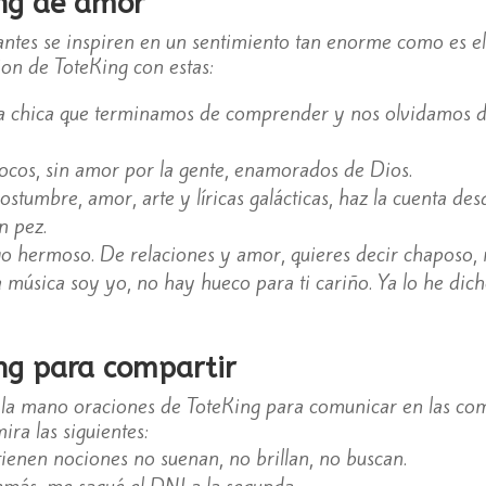
ing de amor
antes se inspiren en un sentimiento tan enorme como es el 
acion de ToteKing con estas:
a chica que terminamos de comprender y nos olvidamos de
locos, sin amor por la gente, enamorados de Dios.
ostumbre, amor, arte y líricas galácticas, haz la cuenta de
n pez.
lgo hermoso. De relaciones y amor, quieres decir chaposo, 
a música soy yo, no hay hueco para ti cariño. Ya lo he dich
ng para compartir
 a la mano oraciones de ToteKing para comunicar en las 
ira las siguientes:
tienen nociones no suenan, no brillan, no buscan.
emás, me saqué el DNI a la segunda.