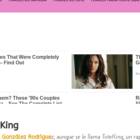
eKing
z, aunque se le llama ToteKing, un r
 González Rodrígue