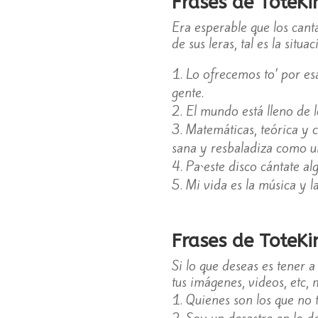
Frases de ToteK
Era esperable que los cant
de sus leras, tal es la situ
Lo ofrecemos to’ por es
gente.
El mundo está lleno de 
Matemáticas, teórica y c
sana y resbaladiza como u
Pa`este disco cántate a
Mi vida es la música y l
Frases de ToteKi
Si lo que deseas es tener
tus imágenes, videos, etc, m
Quienes son los que no 
Soy un desastre en lo d