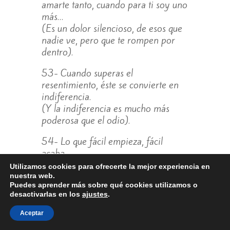
amarte tanto, cuando para ti soy uno
más…
(Es un dolor silencioso, de esos que
nadie ve, pero que te rompen por
dentro).
53- Cuando superas el
resentimiento, éste se convierte en
indiferencia.
(Y la indiferencia es mucho más
poderosa que el odio).
54- Lo que fácil empieza, fácil
acaba.
(Aunque no siempre… a veces lo que
Utilizamos cookies para ofrecerte la mejor experiencia en
empieza fácil sorprende y dura).
nuestra web.
Puedes aprender más sobre qué cookies utilizamos o
desactivarlas en los
ajustes
.
55- Mientras yo te amaba, lo único
que hiciste fue manipularme según te
Aceptar
convenía.