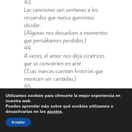
Las canciones son ventanas a los
recuerdos que nunca queremos
olvidar.
(Algunas nos devuelven a momentos
que pensábamos perdidos.)
A veces, el amor nos deja cicatrices
que se convierten en arte.
(Esas marcas cuentan historias que
merecen ser cantadas.)
La música nos conecta con quienes
Utilizamos cookies para ofrecerte la mejor experiencia en
fuimos y con quienes queremos ser.
nuestra web.
Puedes aprender más sobre qué cookies utilizamos o
(Es un puente entre nuestro pasado
desactivarlas en los
ajustes
.
y nuestro futuro.)
Aceptar