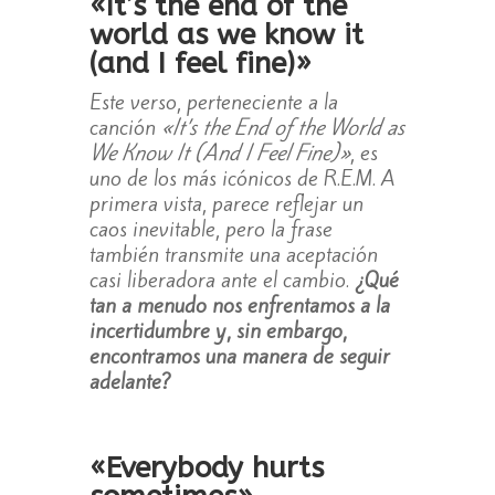
«It’s the end of the
world as we know it
(and I feel fine)»
Este verso, perteneciente a la
canción
«It’s the End of the World as
We Know It (And I Feel Fine)»
, es
uno de los más icónicos de R.E.M. A
primera vista, parece reflejar un
caos inevitable, pero la frase
también transmite una aceptación
casi liberadora ante el cambio.
¿Qué
tan a menudo nos enfrentamos a la
incertidumbre y, sin embargo,
encontramos una manera de seguir
adelante?
«Everybody hurts