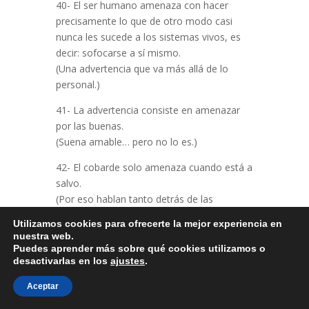
40- El ser humano amenaza con hacer
precisamente lo que de otro modo casi
nunca les sucede a los sistemas vivos, es
decir: sofocarse a sí mismo.
(Una advertencia que va más allá de lo
personal.)
41- La advertencia consiste en amenazar
por las buenas.
(Suena amable… pero no lo es.)
42- El cobarde solo amenaza cuando está a
salvo.
(Por eso hablan tanto detrás de las
espaldas.)
Utilizamos cookies para ofrecerte la mejor experiencia en
nuestra web.
43- No confundas mi silencio con debilidad,
Puedes aprender más sobre qué cookies utilizamos o
nadie planea un asesinato en voz alta…
desactivarlas en los
ajustes
.
(El silencio, a veces, es la señal más
Aceptar
peligrosa.)