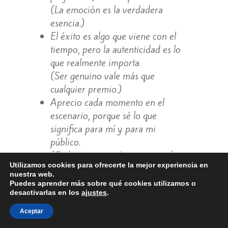
(La emoción es la verdadera
esencia.)
El éxito es algo que viene con el
tiempo, pero la autenticidad es lo
que realmente importa.
(Ser genuino vale más que
cualquier premio.)
Aprecio cada momento en el
escenario, porque sé lo que
significa para mí y para mi
público.
(Cada presentación es un regalo
Utilizamos cookies para ofrecerte la mejor experiencia en
compartido.)
nuestra web.
La guitarra es mi compañera, mi
Puedes aprender más sobre qué cookies utilizamos o
voz, y mi forma de comunicarme
desactivarlas en los
ajustes
.
con el mundo.
Aceptar
(Un lazo inseparable con el