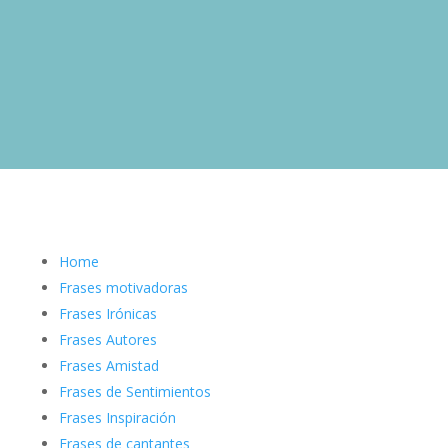
Home
Frases motivadoras
Frases Irónicas
Frases Autores
Frases Amistad
Frases de Sentimientos
Frases Inspiración
Frases de cantantes