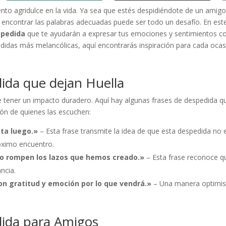
to agridulce en la vida. Ya sea que estés despidiéndote de un amigo
, encontrar las palabras adecuadas puede ser todo un desafío. En est
spedida
que te ayudarán a expresar tus emociones y sentimientos co
didas más melancólicas, aquí encontrarás inspiración para cada ocas
ida que dejan Huella
e tener un impacto duradero. Aquí hay algunas frases de despedida q
zón de quienes las escuchen:
sta luego.»
– Esta frase transmite la idea de que esta despedida no e
óximo encuentro.
 no rompen los lazos que hemos creado.»
– Esta frase reconoce qu
ncia.
on gratitud y emoción por lo que vendrá.»
– Una manera optimista
dida para Amigos