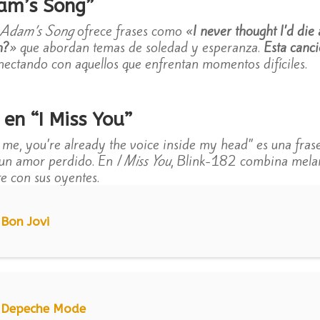
dam’s Song”
Adam’s Song
ofrece frases como «
I never thought I’d die 
n?
» que abordan temas de soledad y esperanza.
Esta canc
onectando con aquellos que enfrentan momentos difíciles.
en “I Miss You”
me, you’re already the voice inside my head” es una fras
 un amor perdido. En
I Miss You
, Blink-182 combina melanc
 con sus oyentes.
 Bon Jovi
e Depeche Mode