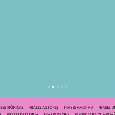
SES IRÓNICAS
FRASES AUTORES
FRASES AMISTAD
FRASES D
S
FRASES DE FAMILIA
FRASES DE CINE
FRASES PARA CUMPLEA