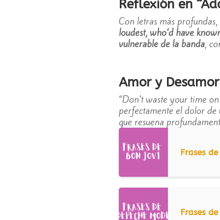
Reflexión en “A
Con letras más profundas,
loudest, who’d have know
vulnerable de la banda
, c
Amor y Desamor 
“Don’t waste your time on 
perfectamente el dolor de
que resuena profundamente
Frases de
Frases d