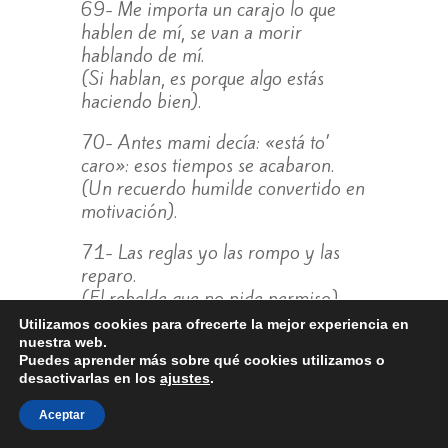
69- Me importa un carajo lo que
hablen de mí, se van a morir
hablando de mí.
(Si hablan, es porque algo estás
haciendo bien).
70- Antes mami decía: «está to’
caro»: esos tiempos se acabaron.
(Un recuerdo humilde convertido en
motivación).
71- Las reglas yo las rompo y las
reparo.
(El rebelde que no pide permiso).
Utilizamos cookies para ofrecerte la mejor experiencia en
72- Y ahora voy a darme la vida
nuestra web.
que antes no tenía pero merecía.
Puedes aprender más sobre qué cookies utilizamos o
desactivarlas en los
ajustes
.
(Un logro que sabe a victoria
personal).
Aceptar