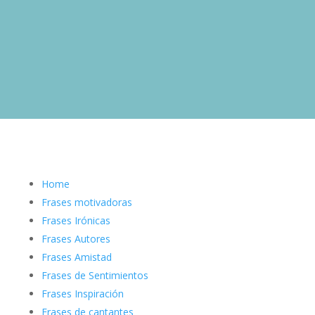
Home
Frases motivadoras
Frases Irónicas
Frases Autores
Frases Amistad
Frases de Sentimientos
Frases Inspiración
Frases de cantantes