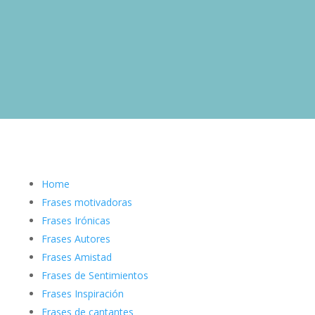
Home
Frases motivadoras
Frases Irónicas
Frases Autores
Frases Amistad
Frases de Sentimientos
Frases Inspiración
Frases de cantantes