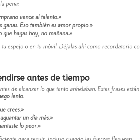
 la pena:
emprano vence al talento.»
s ganas. Eso también es amor propio.»
lo que hagas hoy, no mañana.»
n tu espejo o en tu móvil. Déjalas ahí como recordatorio c
endirse antes de tiempo
tes de alcanzar lo que tanto anhelaban. Estas frases está
uego lento
:
ue crees.»
 aguantar un día más.»
antaste lo peor.»
ficiente para seguir, incluso cuando las fuerzas flaquean.