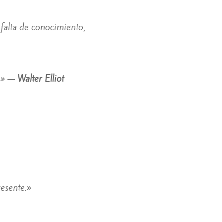
 falta de conocimiento,
a.» —
Walter Elliot
resente.»