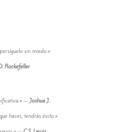
 persíguelo sin miedo.»
. Rockefeller
nificativa.» —
Joshua J.
o que haces, tendrás éxito.»
narios.» —
C.S. Lewis