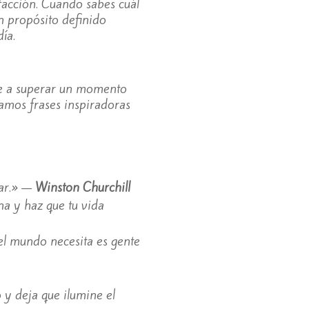
facción. Cuando sabes cuál
n propósito definido
ía.
rte a superar un momento
tamos frases inspiradoras
tar.» —
Winston Churchill
a y haz que tu vida
 el mundo necesita es gente
 y deja que ilumine el