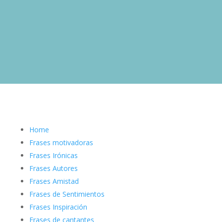
Home
Frases motivadoras
Frases Irónicas
Frases Autores
Frases Amistad
Frases de Sentimientos
Frases Inspiración
Frases de cantantes