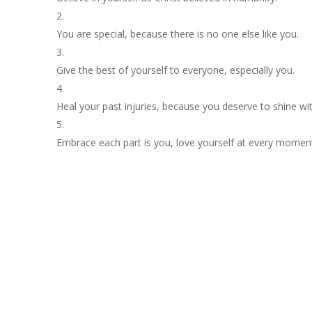
You
are
special
,
because
there
is
no
one
else
like
you
.
Give
the
best
of
yourself
to
everyone
,
especially
you
.
Heal
your
past
injuries,
because
you
deserve
to
shine
wi
Embrace
each
part
is
you
,
love
yourself
at
every
moment