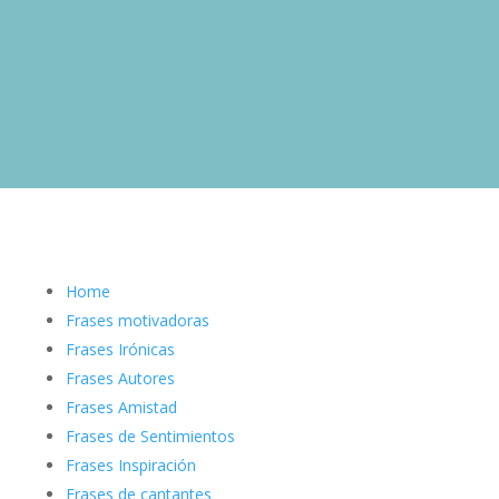
Home
Frases motivadoras
Frases Irónicas
Frases Autores
Frases Amistad
Frases de Sentimientos
Frases Inspiración
Frases de cantantes