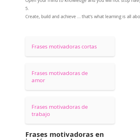
Open
your
mind
to
knowledge
and
you
will
not
stop
navi
Create
,
build
and
achieve
…
that’s
what
learning
is
all
abo
Frases motivadoras cortas
Frases motivadoras de
amor
Frases motivadoras de
trabajo
Frases
motivadoras en