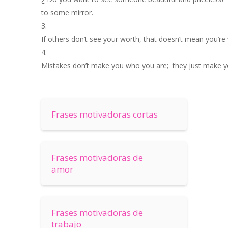
to
some
mirror
.
If
others
don’t
see
your
worth
,
that
doesn’t
mean
you’re
Mistakes
don’t
make
you
who
you
are;
they
just
make
y
Frases motivadoras cortas
Frases motivadoras de
amor
Frases motivadoras de
trabajo