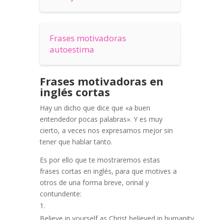
Frases motivadoras
autoestima
Frases
motivadoras en
inglés cortas
Hay un dicho que dice que «a buen
entendedor pocas palabras». Y e
s muy
cierto, a veces nos expresamos mejor sin
tener que hablar tanto.
Es por ello que te mostraremos estas
frases cortas en inglés, para que motives a
otros de una forma breve, orinal y
contundente
:
Believe
in
yourself
as
Christ
believed
in
humanity
.