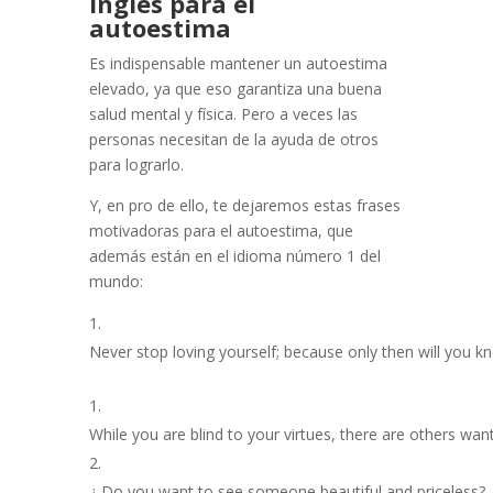
inglés para el
autoestima
Es indispensable mantener un autoestima
elevado, ya que eso garantiza una buena
salud mental y física. Pero a veces las
personas necesitan de la ayuda
de otros
para lograrlo.
Y, en pro de ello, te dejaremos estas frases
motivadoras para el autoestima, que
además están en el idioma número 1 del
mundo
:
Never
stop
loving
yourself
;
because
only
then
will
you
k
While
you
are
blind
to
your
virtues
,
there
are
others
want
¿
Do
you
want
to
see
someone
beautiful
and
priceless