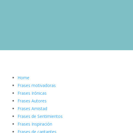
Home
Frases motivadoras
Frases Irónicas
Frases Autores
Frases Amistad
Frases de Sentimientos
Frases Inspiración
Frases de cantantes