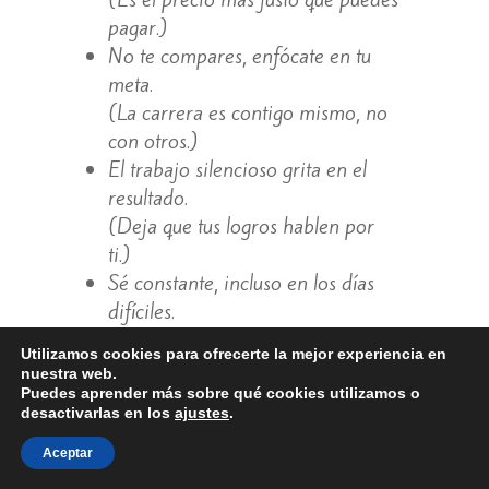
pagar.)
No te compares, enfócate en tu
meta.
(La carrera es contigo mismo, no
con otros.)
El trabajo silencioso grita en el
resultado.
(Deja que tus logros hablen por
ti.)
Sé constante, incluso en los días
difíciles.
(Esos días son los que más
Utilizamos cookies para ofrecerte la mejor experiencia en
cuentan.)
nuestra web.
No abandones lo que tanto deseas.
Puedes aprender más sobre qué cookies utilizamos o
desactivarlas en los
ajustes
.
(Sería como renunciar a una parte
de ti.)
Aceptar
Las metas se conquistan con